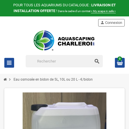
POUR TOUS LES AQUARIUMS DU CATALOGUE :
LIVRAISON ET
INSTALLATION OFFERTE
!
Dans le cadre d'un contrat
« My scape in safe »
person
Connexion
0
search
view_headline
chevron_right
Eau osmosée en bidon de 5L, 10L ou 20 L - €/bidon