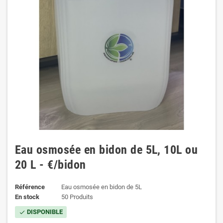
Eau osmosée en bidon de 5L, 10L ou
20 L - €/bidon
Référence
Eau osmosée en bidon de 5L
En stock
50 Produits
DISPONIBLE
check