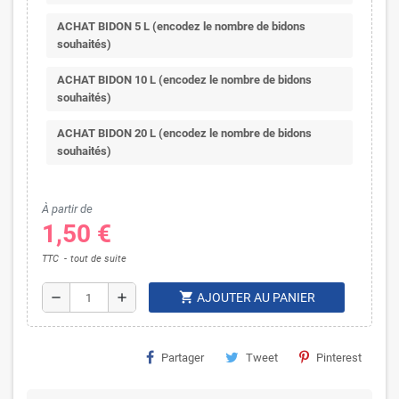
ACHAT BIDON 5 L (encodez le nombre de bidons
souhaités)
ACHAT BIDON 10 L (encodez le nombre de bidons
souhaités)
ACHAT BIDON 20 L (encodez le nombre de bidons
souhaités)
À partir de
1,50 €
TTC
tout de suite
shopping_cart
remove
add
AJOUTER AU PANIER
Partager
Tweet
Pinterest