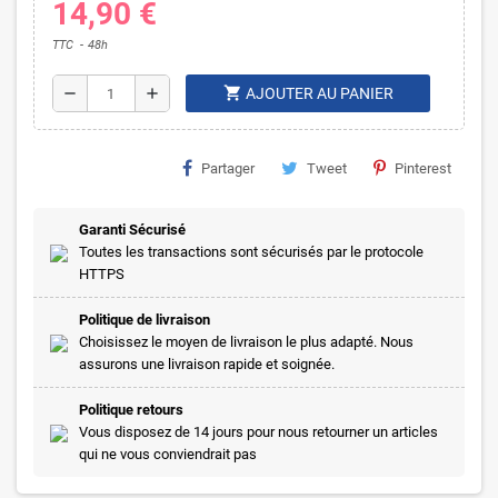
14,90 €
TTC
48h
shopping_cart
remove
add
AJOUTER AU PANIER
Partager
Tweet
Pinterest
Garanti Sécurisé
Toutes les transactions sont sécurisés par le protocole
HTTPS
Politique de livraison
Choisissez le moyen de livraison le plus adapté. Nous
assurons une livraison rapide et soignée.
Politique retours
Vous disposez de 14 jours pour nous retourner un articles
qui ne vous conviendrait pas