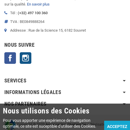
sur la qualité.
En savoir plus
Tél :
(+32) 497 100 360
TVA : BE0849888264
Addresse : Rue de la Science 15, 6182 Souvret
NOUS SUIVRE
Facebook
Instagram
SERVICES
INFORMATIONS LÉGALES
NOS PARTENAIRES
Nous utilisons des Cookies
Pour vous apporter une expérience de navigation
Copyright © 2020
Aquascaping-Charleroi.be
| Réalisation Agence
optimale, ce site est suceptible d'utiliser des Cookies.
ACCEPTEZ