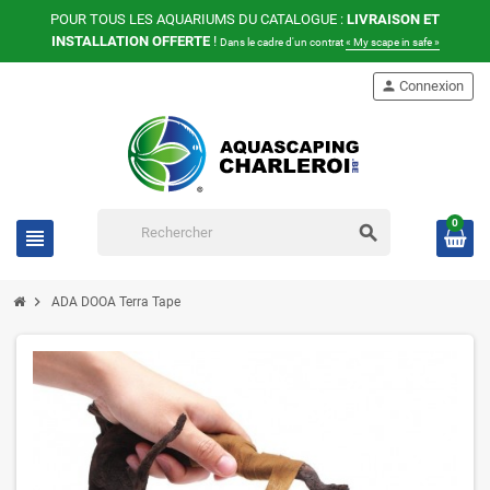
POUR TOUS LES AQUARIUMS DU CATALOGUE :
LIVRAISON ET
INSTALLATION OFFERTE
!
Dans le cadre d'un contrat
« My scape in safe »
person
Connexion
0
search
view_headline
chevron_right
ADA DOOA Terra Tape