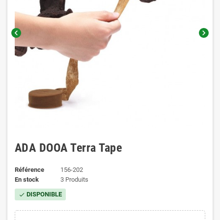
chevron_left
chevron_right
ADA DOOA Terra Tape
Référence
156-202
En stock
3 Produits
DISPONIBLE
check